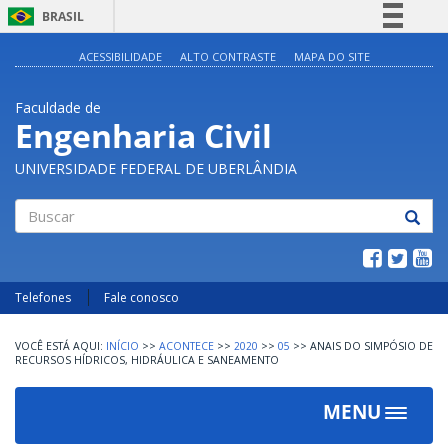
BRASIL
Simplifique!
ACESSIBILIDADE
ALTO CONTRASTE
MAPA DO SITE
Comunica BR
Faculdade de
Participe
Engenharia Civil
Acesso à informação
UNIVERSIDADE FEDERAL DE UBERLÂNDIA
Legislação
Canais
Buscar
Telefones
Fale conosco
INÍCIO
>>
ACONTECE
>>
2020
>>
05
>>
ANAIS DO SIMPÓSIO DE
RECURSOS HÍDRICOS, HIDRÁULICA E SANEAMENTO
MENU
Toggle
navigat