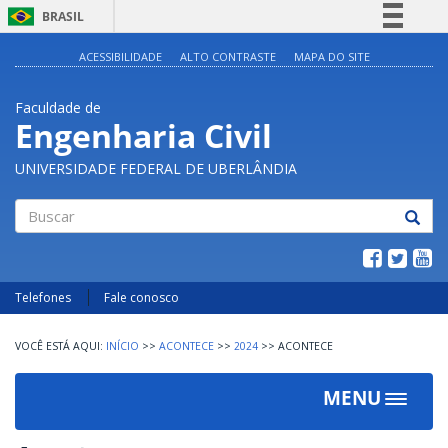
BRASIL
Simplifique!
ACESSIBILIDADE
ALTO CONTRASTE
MAPA DO SITE
Comunica BR
Faculdade de
Participe
Engenharia Civil
Acesso à informação
UNIVERSIDADE FEDERAL DE UBERLÂNDIA
Legislação
Canais
Buscar
Telefones
Fale conosco
INÍCIO
>>
ACONTECE
>>
2024
>>
ACONTECE
MENU
Toggle
navigat