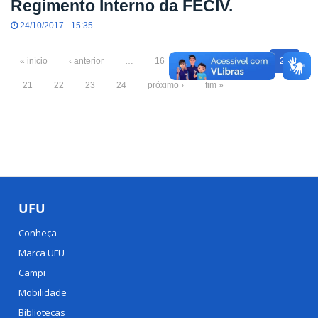
Regimento Interno da FECIV.
24/10/2017 - 15:35
« início
‹ anterior
…
16
17
18
19
20
21
22
23
24
próximo ›
fim »
UFU
Conheça
Marca UFU
Campi
Mobilidade
Bibliotecas