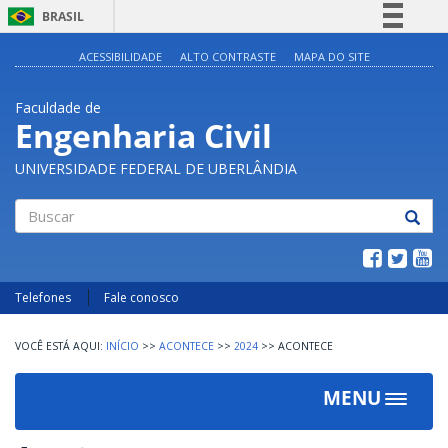
BRASIL
Simplifique!
ACESSIBILIDADE
ALTO CONTRASTE
MAPA DO SITE
Comunica BR
Faculdade de
Participe
Engenharia Civil
Acesso à informação
UNIVERSIDADE FEDERAL DE UBERLÂNDIA
Legislação
Canais
Buscar
Telefones
Fale conosco
INÍCIO
>>
ACONTECE
>>
2024
>>
ACONTECE
MENU
Toggle
navigat