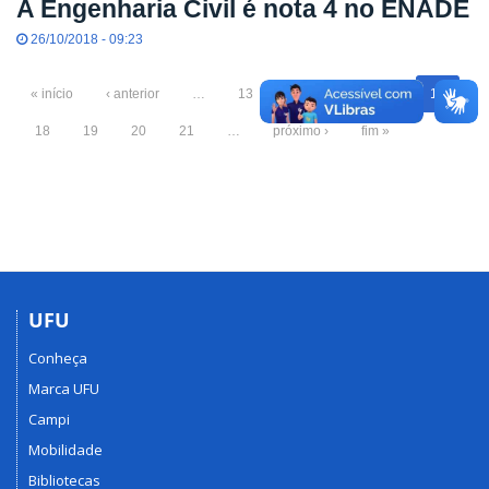
A Engenharia Civil é nota 4 no ENADE
26/10/2018 - 09:23
« início
‹ anterior
…
13
14
15
16
17
18
19
20
21
…
próximo ›
fim »
UFU
Conheça
Marca UFU
Campi
Mobilidade
Bibliotecas