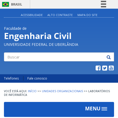
BRASIL
Simplifique!
ACESSIBILIDADE
ALTO CONTRASTE
MAPA DO SITE
Comunica BR
Faculdade de
Participe
Engenharia Civil
Acesso à informação
UNIVERSIDADE FEDERAL DE UBERLÂNDIA
Legislação
Canais
Buscar
Telefones
Fale conosco
INÍCIO
>>
UNIDADES ORGANIZACIONAIS
>>
LABORATÓRIOS
DE INFORMÁTICA
MENU
Toggle
navigat