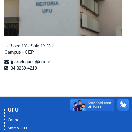
, - Bloco 1Y - Sala 1Y 112
Campus - CEP
jparodrigues@ufu.br
34 3239-4219
UFU
Conheça
Marca UFU