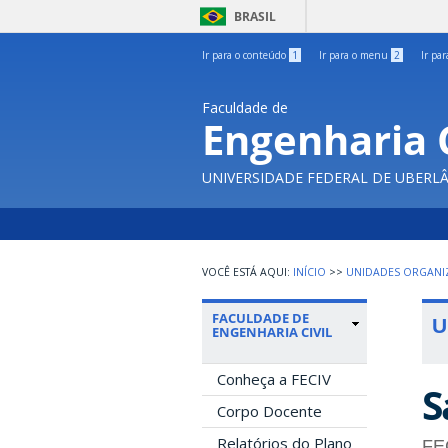
BRASIL
Ir para o conteúdo
1
Ir para o menu
2
Ir pa
Faculdade de
Engenharia C
UNIVERSIDADE FEDERAL DE UBERL
INÍCIO
>>
UNIDADES ORGANI
FACULDADE DE
U
ENGENHARIA CIVIL
Conheça a FECIV
S
Corpo Docente
Relatórios do Plano
FE