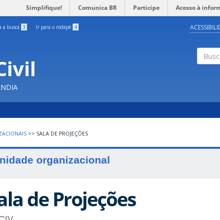
Simplifique!
Comunica BR
Participe
Acesso à infor
ACESSIBIL
ra a busca
3
Ir para o rodapé
4
ivil
Buscar
ÂNDIA
ZACIONAIS
>>
SALA DE PROJEÇÕES
nidade organizacional
ala de Projeções
CIV