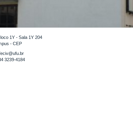
Bloco 1Y - Sala 1Y 204
pus - CEP
eciv@ufu.br
4 3239-4184