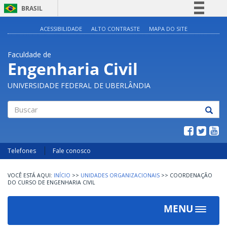
BRASIL
Simplifique!
ACESSIBILIDADE
ALTO CONTRASTE
MAPA DO SITE
Comunica BR
Faculdade de
Participe
Engenharia Civil
Acesso à informação
UNIVERSIDADE FEDERAL DE UBERLÂNDIA
Legislação
Canais
Buscar
Telefones
Fale conosco
INÍCIO
>>
UNIDADES ORGANIZACIONAIS
>>
COORDENAÇÃO
DO CURSO DE ENGENHARIA CIVIL
MENU
Toggle
navigat