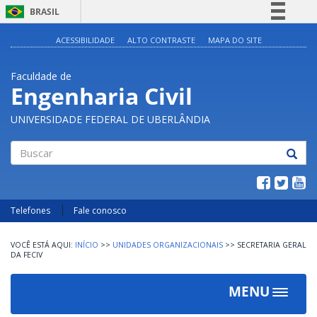
BRASIL
Simplifique!
ACESSIBILIDADE
ALTO CONTRASTE
MAPA DO SITE
Comunica BR
Faculdade de
Participe
Engenharia Civil
Acesso à informação
UNIVERSIDADE FEDERAL DE UBERLÂNDIA
Legislação
Canais
Buscar
Telefones
Fale conosco
INÍCIO
>>
UNIDADES ORGANIZACIONAIS
>>
SECRETARIA GERAL
DA FECIV
MENU
Toggle
navigat