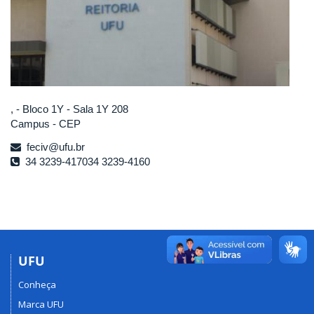
, - Bloco 1Y - Sala 1Y 208
Campus - CEP
feciv@ufu.br
34 3239-417034 3239-4160
UFU
Conheça
Marca UFU