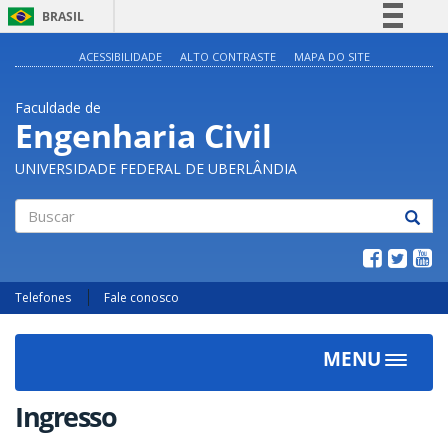
BRASIL
Simplifique!
ACESSIBILIDADE
ALTO CONTRASTE
MAPA DO SITE
Comunica BR
Faculdade de
Participe
Engenharia Civil
Acesso à informação
UNIVERSIDADE FEDERAL DE UBERLÂNDIA
Legislação
Canais
Buscar
Telefones
Fale conosco
MENU
Toggle
navigat
Ingresso