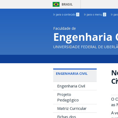
BRASIL
Ir para o conteúdo
1
Ir para o menu
2
Ir pa
Faculdade de
Engenharia C
UNIVERSIDADE FEDERAL DE UBERL
N
ENGENHARIA CIVIL
Ci
Engenharia Civil
Projeto
O C
Pedagógico
as 
Matriz Curricular
A v
Fichas dos