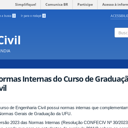
Simplifique!
Comunica BR
Participe
Acesso à infor
ACESSIBIL
ra a busca
3
Ir para o rodapé
4
ivil
Buscar
ÂNDIA
ormas Internas do Curso de Graduaç
vil
urso de Engenharia Civil possui normas internas que complementam
Normas Gerais de Graduação da UFU.
ersão 2023 das Normas Internas (Resolução CONFECIV Nº 30/2023) 