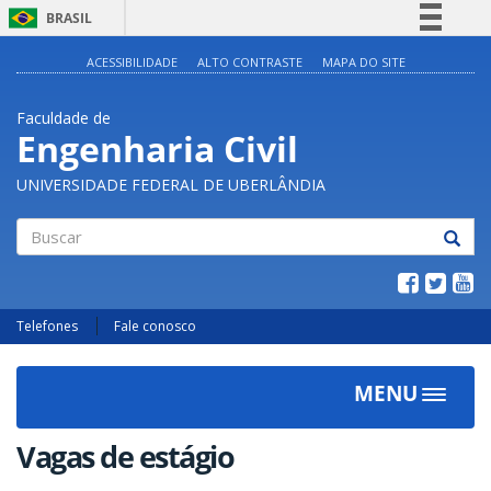
BRASIL
Simplifique!
ACESSIBILIDADE
ALTO CONTRASTE
MAPA DO SITE
Comunica BR
Faculdade de
Participe
Engenharia Civil
Acesso à informação
UNIVERSIDADE FEDERAL DE UBERLÂNDIA
Legislação
Canais
Buscar
Telefones
Fale conosco
MENU
Toggle
navigat
Vagas de estágio