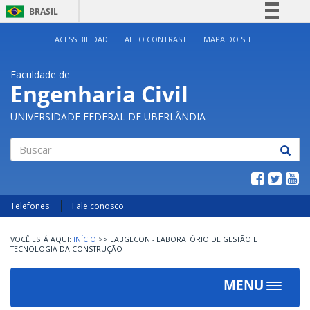
BRASIL
Simplifique!
ACESSIBILIDADE
ALTO CONTRASTE
MAPA DO SITE
Comunica BR
Faculdade de
Participe
Engenharia Civil
Acesso à informação
UNIVERSIDADE FEDERAL DE UBERLÂNDIA
Legislação
Canais
Buscar
Telefones
Fale conosco
INÍCIO
>>
LABGECON - LABORATÓRIO DE GESTÃO E
TECNOLOGIA DA CONSTRUÇÃO
MENU
Toggle
navigat