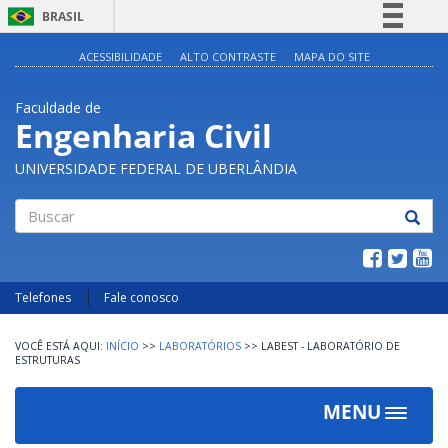
BRASIL
Simplifique!
ACESSIBILIDADE
ALTO CONTRASTE
MAPA DO SITE
Comunica BR
Faculdade de
Participe
Engenharia Civil
Acesso à informação
UNIVERSIDADE FEDERAL DE UBERLÂNDIA
Legislação
Canais
Buscar
Telefones
Fale conosco
INÍCIO
>>
LABORATÓRIOS
>>
LABEST - LABORATÓRIO DE
ESTRUTURAS
MENU
Toggle
navigat