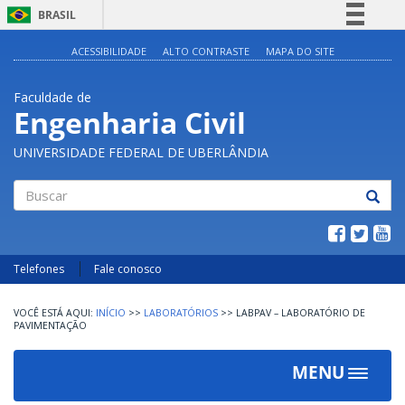
BRASIL
Simplifique!
ACESSIBILIDADE
ALTO CONTRASTE
MAPA DO SITE
Comunica BR
Faculdade de
Participe
Engenharia Civil
Acesso à informação
UNIVERSIDADE FEDERAL DE UBERLÂNDIA
Legislação
Canais
Buscar
Telefones
Fale conosco
INÍCIO
>>
LABORATÓRIOS
>>
LABPAV – LABORATÓRIO DE
PAVIMENTAÇÃO
MENU
Toggle
navigat