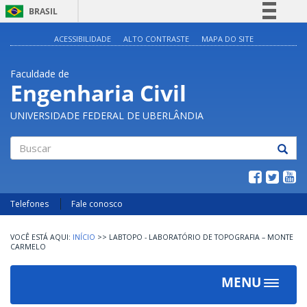
BRASIL
Simplifique!
ACESSIBILIDADE
ALTO CONTRASTE
MAPA DO SITE
Comunica BR
Faculdade de
Participe
Engenharia Civil
Acesso à informação
UNIVERSIDADE FEDERAL DE UBERLÂNDIA
Legislação
Canais
Buscar
Telefones
Fale conosco
INÍCIO
>>
LABTOPO - LABORATÓRIO DE TOPOGRAFIA – MONTE
CARMELO
MENU
Toggle
navigat