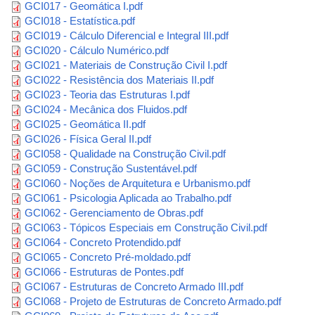
GCI017 - Geomática I.pdf
GCI018 - Estatística.pdf
GCI019 - Cálculo Diferencial e Integral III.pdf
GCI020 - Cálculo Numérico.pdf
GCI021 - Materiais de Construção Civil I.pdf
GCI022 - Resistência dos Materiais II.pdf
GCI023 - Teoria das Estruturas I.pdf
GCI024 - Mecânica dos Fluidos.pdf
GCI025 - Geomática II.pdf
GCI026 - Física Geral II.pdf
GCI058 - Qualidade na Construção Civil.pdf
GCI059 - Construção Sustentável.pdf
GCI060 - Noções de Arquitetura e Urbanismo.pdf
GCI061 - Psicologia Aplicada ao Trabalho.pdf
GCI062 - Gerenciamento de Obras.pdf
GCI063 - Tópicos Especiais em Construção Civil.pdf
GCI064 - Concreto Protendido.pdf
GCI065 - Concreto Pré-moldado.pdf
GCI066 - Estruturas de Pontes.pdf
GCI067 - Estruturas de Concreto Armado III.pdf
GCI068 - Projeto de Estruturas de Concreto Armado.pdf