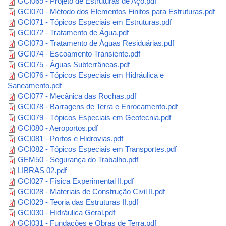
GCI069 - Projeto de Estruturas de Aço.pdf
GCI070 - Método dos Elementos Finitos para Estruturas.pdf
GCI071 - Tópicos Especiais em Estruturas.pdf
GCI072 - Tratamento de Água.pdf
GCI073 - Tratamento de Águas Residuárias.pdf
GCI074 - Escoamento Transiente.pdf
GCI075 - Águas Subterrâneas.pdf
GCI076 - Tópicos Especiais em Hidráulica e
Saneamento.pdf
GCI077 - Mecânica das Rochas.pdf
GCI078 - Barragens de Terra e Enrocamento.pdf
GCI079 - Tópicos Especiais em Geotecnia.pdf
GCI080 - Aeroportos.pdf
GCI081 - Portos e Hidrovias.pdf
GCI082 - Tópicos Especiais em Transportes.pdf
GEM50 - Segurança do Trabalho.pdf
LIBRAS 02.pdf
GCI027 - Física Experimental II.pdf
GCI028 - Materiais de Construção Civil II.pdf
GCI029 - Teoria das Estruturas II.pdf
GCI030 - Hidráulica Geral.pdf
GCI031 - Fundações e Obras de Terra.pdf