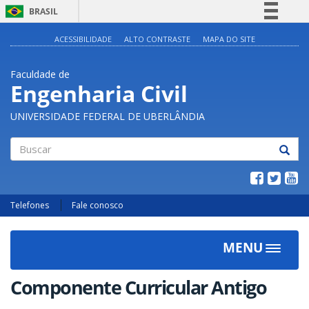
BRASIL
Simplifique!
ACESSIBILIDADE
ALTO CONTRASTE
MAPA DO SITE
Comunica BR
Faculdade de
Participe
Engenharia Civil
Acesso à informação
UNIVERSIDADE FEDERAL DE UBERLÂNDIA
Legislação
Canais
Buscar
Telefones
Fale conosco
MENU
Toggle
navigat
Componente Curricular Antigo