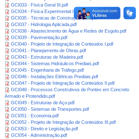
GCI033 - Física Geral III.pdf
GCI034 - Física Experimental III.pdf
GCI035 - Técnicas de Construção Civil.pdf
GCI037 - Hidrologia Aplicada.pdf
GCI038 - Abastecimento de Água e Redes de Esgoto.pdf
GCI039 - Pavimentação.pdf
GCI040 - Projeto de Integração de Conteúdos I.pdf
GCI041 - Planejamento de Obras.pdf
GCI043 - Estruturas de Madeira.pdf
GCI044 - Sistemas Hidráulicos Prediais.pdf
GCI045 - Engenharia de Tráfego.pdf
GCI046 - Instalações Elétricas Prediais.pdf
GCI047 - Projeto de Integração de Conteúdos II.pdf
GCI048 - Processos Construtivos de Pontes em Concreto
Armado e Protendido.pdf
GCI049 - Estruturas de Aço.pdf
GCI050 - Sistemas de Transportes.pdf
GCI051 - Economia.pdf
GCI052 - Projeto de Integração de Conteúdos III.pdf
GCI053 - Direito e Legislação.pdf
GCI054 - Administração.pdf