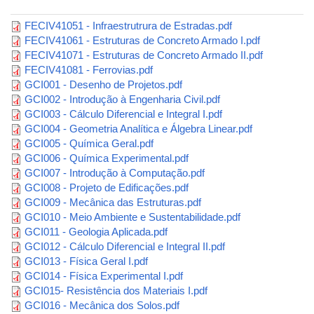
FECIV41051 - Infraestrutrura de Estradas.pdf
FECIV41061 - Estruturas de Concreto Armado I.pdf
FECIV41071 - Estruturas de Concreto Armado II.pdf
FECIV41081 - Ferrovias.pdf
GCI001 - Desenho de Projetos.pdf
GCI002 - Introdução à Engenharia Civil.pdf
GCI003 - Cálculo Diferencial e Integral I.pdf
GCI004 - Geometria Analítica e Álgebra Linear.pdf
GCI005 - Química Geral.pdf
GCI006 - Química Experimental.pdf
GCI007 - Introdução à Computação.pdf
GCI008 - Projeto de Edificações.pdf
GCI009 - Mecânica das Estruturas.pdf
GCI010 - Meio Ambiente e Sustentabilidade.pdf
GCI011 - Geologia Aplicada.pdf
GCI012 - Cálculo Diferencial e Integral II.pdf
GCI013 - Física Geral I.pdf
GCI014 - Física Experimental I.pdf
GCI015- Resistência dos Materiais I.pdf
GCI016 - Mecânica dos Solos.pdf